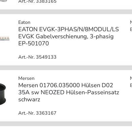
Art.-Nr. 3383165
Eaton
EATON EVGK-3PHAS/N/8MODUL/LS
EVGK Gabelverschienung, 3-phasig
EP-501070
Art.-Nr. 3549133
Mersen
Mersen 01706.035000 Hülsen D02
35A sw NEOZED Hülsen-Passeinsatz
schwarz
Art.-Nr. 3363167