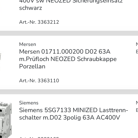
400V sw NEOZED Sicherungseinsatz
schwarz
Art.-Nr. 3363212
Mersen
Mersen 01711.000200 D02 63A
m.Prüfloch NEOZED Schraubkappe
Porzellan
Art.-Nr. 3363110
Siemens
Siemens 5SG7133 MINIZED Lasttrenn-
schalter m.D02 3polig 63A AC400V