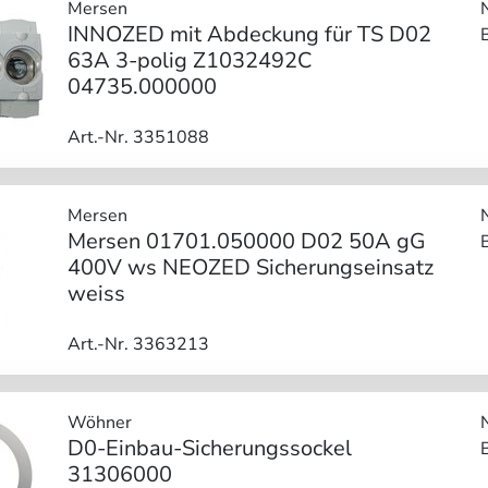
Mersen
INNOZED mit Abdeckung für TS D02
63A 3-polig Z1032492C
04735.000000
Art.-Nr. 3351088
Mersen
Mersen 01701.050000 D02 50A gG
400V ws NEOZED Sicherungseinsatz
weiss
Art.-Nr. 3363213
Wöhner
D0-Einbau-Sicherungssockel
31306000