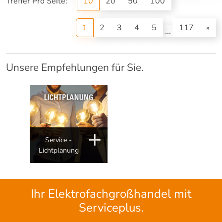
Treffer Pro Seite:
10
20
50
100
(current)
1
2
3
4
5
117
»
...
Unsere Empfehlungen für Sie.
Service -
Lichtplanung
Ihr Elektrofachgroßhandel mit
Serviceplus.