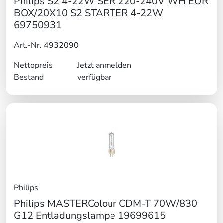
Philips S2 4-22W SER 220-240V WH EUR
BOX/20X10 S2 STARTER 4-22W
69750931
Art.-Nr. 4932090
Nettopreis
Jetzt anmelden
Bestand
verfügbar
Philips
Philips MASTERColour CDM-T 70W/830
G12 Entladungslampe 19699615