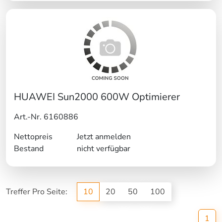
HUAWEI Sun2000 600W Optimierer
Art.-Nr. 6160886
Nettopreis
Jetzt anmelden
Bestand
nicht verfügbar
Treffer Pro Seite:
10
20
50
100
(cu
1