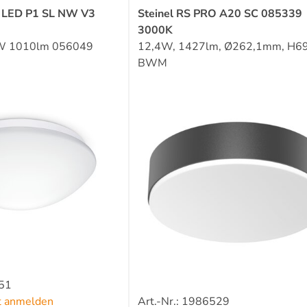
O LED P1 SL NW V3
Steinel RS PRO A20 SC 085339
3000K
9W 1010lm 056049
12,4W, 1427lm, Ø262,1mm, H6
BWM
151
zt anmelden
Art.-Nr.: 1986529