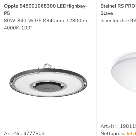
Opple 545001068300 LEDHighbay-
Steinel RS PR
P5
Slave
80W-840-W G5 Ø340mm-12800lm-
Innenleuchte 
4000K-100°
Art.-Nr.: 1981
Art.-Nr.: 4777803
Nettopreis:
Jet