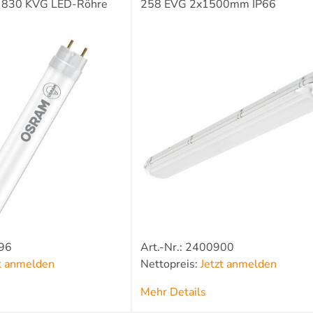
 830 KVG LED-Röhre
258 EVG 2x1500mm IP66
896
Art.-Nr.: 2400900
zt anmelden
Nettopreis:
Jetzt anmelden
Mehr Details