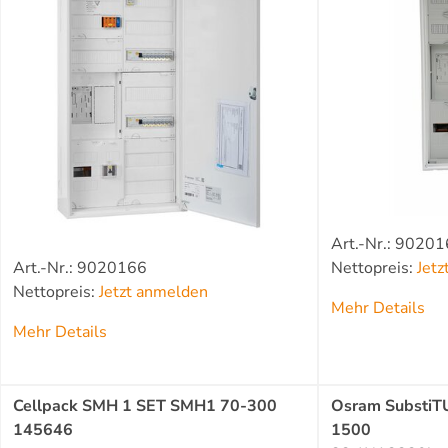
Art.-Nr.: 9020
Art.-Nr.: 9020166
Nettopreis:
Jet
Nettopreis:
Jetzt anmelden
Mehr Details
Mehr Details
Cellpack SMH 1 SET SMH1 70-300
Osram SubstiT
145646
1500