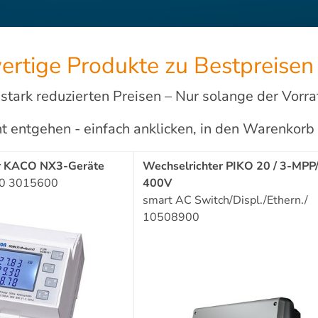
rtige Produkte zu Bestpreisen
tark reduzierten Preisen – Nur solange der Vorrat
cht entgehen - einfach anklicken, in den Warenkor
ür KACO NX3-Geräte
Wechselrichter PIKO 20 / 3-MPP
30 3015600
400V
smart AC Switch/Displ./Ethern./
10508900