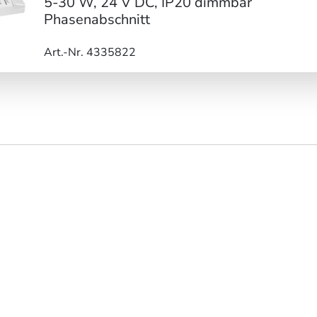
5-30 W, 24 V DC, IP20 dimmbar
Phasenabschnitt
Art.-Nr. 4335822