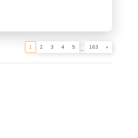
(current)
1
2
3
4
5
163
»
...