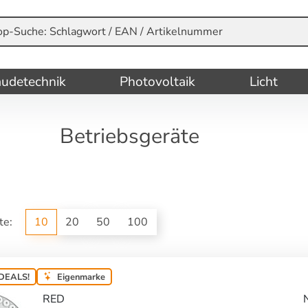
udetechnik
Photovoltaik
Licht
Betriebsgeräte
ite:
10
20
50
100
DEALS!
Eigenmarke
RED