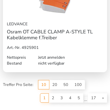
LEDVANCE
Osram OT CABLE CLAMP A-STYLE TL
Kabelklemme f.Treiber
Art.-Nr. 4925901
Nettopreis
Jetzt anmelden
Bestand
nicht verfügbar
Treffer Pro Seite:
10
20
50
100
(current)
1
2
3
4
5
17
»
...