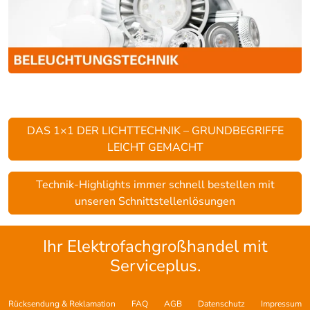
DAS 1×1 DER LICHTTECHNIK – GRUNDBEGRIFFE
LEICHT GEMACHT
Technik-Highlights immer schnell bestellen mit
unseren Schnittstellenlösungen
Ihr Elektrofachgroßhandel mit
Serviceplus.
Rücksendung & Reklamation
FAQ
AGB
Datenschutz
Impressum