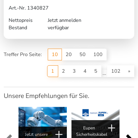
Art.-Nr. 1340827
Nettopreis
Jetzt anmelden
Bestand
verfügbar
Treffer Pro Seite:
10
20
50
100
(current)
1
2
3
4
5
102
»
...
Unsere Empfehlungen für Sie.
Eupen
Jetzt unsere
Sicherheitskabel