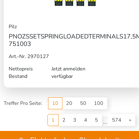
Pilz
PNOZSSETSPRINGLOADEDTERMINALS17,5
751003
Art.-Nr. 2970127
Nettopreis
Jetzt anmelden
Bestand
verfügbar
Treffer Pro Seite:
10
20
50
100
(current)
1
2
3
4
5
574
»
...