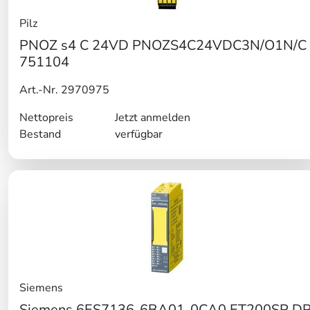
Pilz
PNOZ s4 C 24VD PNOZS4C24VDC3N/O1N/C
751104
Art.-Nr. 2970975
Nettopreis
Jetzt anmelden
Bestand
verfügbar
Siemens
Siemens 6ES7136-6BA01-0CA0 ET200SP D