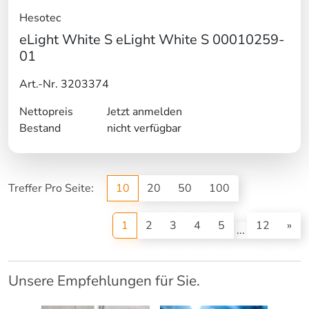
Hesotec
eLight White S eLight White S 00010259-
01
Art.-Nr. 3203374
Nettopreis
Jetzt anmelden
Bestand
nicht verfügbar
Treffer Pro Seite:
10
20
50
100
(current)
1
2
3
4
5
12
»
...
Unsere Empfehlungen für Sie.