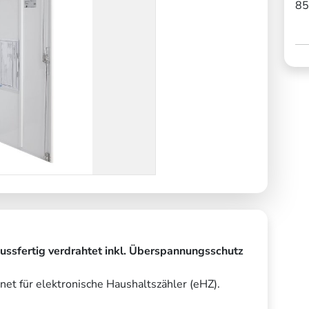
85
ssfertig verdrahtet inkl. Überspannungsschutz
gnet für elektronische Haushaltszähler (eHZ).