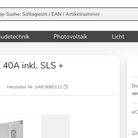
udetechnik
Photovoltaik
Licht
40A inkl. SLS +
Be
Hersteller-Nr. SAB 9060112
ve
eC
Zol