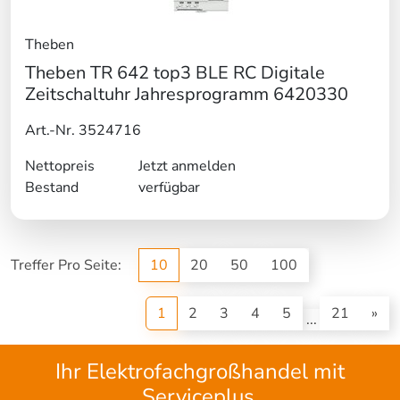
Theben
Theben TR 642 top3 BLE RC Digitale
Zeitschaltuhr Jahresprogramm 6420330
Art.-Nr. 3524716
Nettopreis
Jetzt anmelden
Bestand
verfügbar
Treffer Pro Seite:
10
20
50
100
(current)
1
2
3
4
5
21
»
...
Ihr Elektrofachgroßhandel mit
Serviceplus.