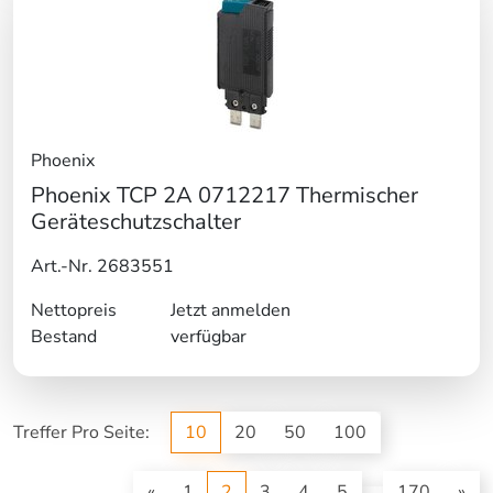
Phoenix
Phoenix TCP 2A 0712217 Thermischer
Geräteschutzschalter
Art.-Nr. 2683551
Nettopreis
Jetzt anmelden
Bestand
verfügbar
Treffer Pro Seite:
10
20
50
100
(current)
«
1
2
3
4
5
170
»