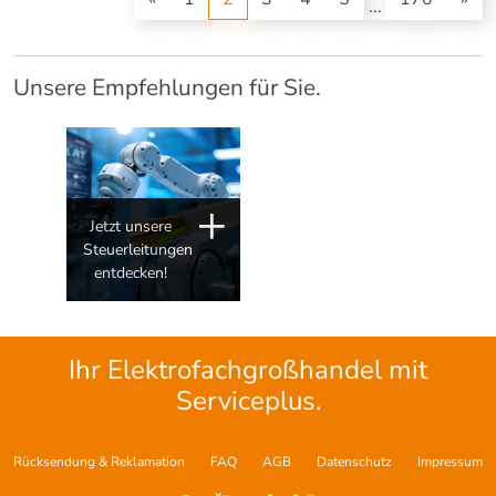
...
Unsere Empfehlungen für Sie.
Jetzt unsere
Steuerleitungen
entdecken!
Ihr Elektrofachgroßhandel mit
Serviceplus.
Rücksendung & Reklamation
FAQ
AGB
Datenschutz
Impressum