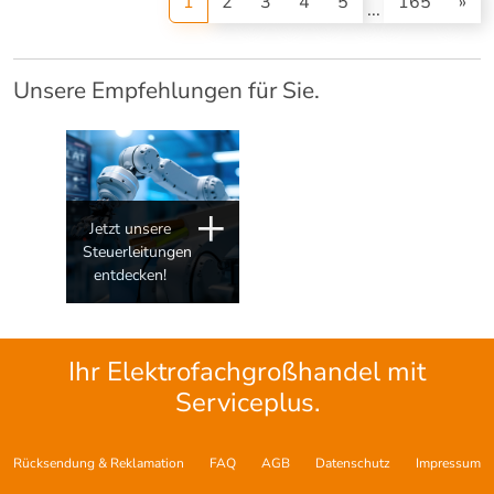
(current)
1
2
3
4
5
165
»
...
Unsere Empfehlungen für Sie.
Jetzt unsere
Steuerleitungen
entdecken!
Ihr Elektrofachgroßhandel mit
Serviceplus.
Rücksendung & Reklamation
FAQ
AGB
Datenschutz
Impressum