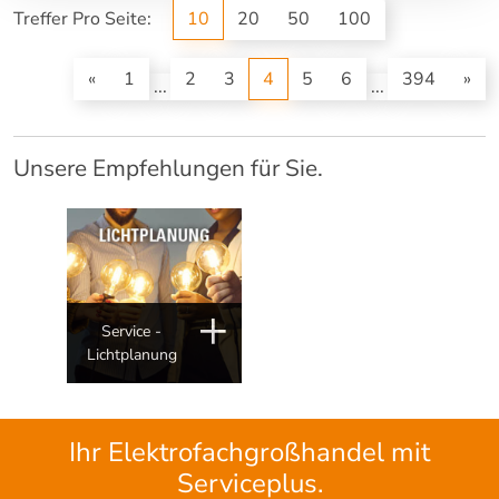
Treffer Pro Seite:
10
20
50
100
(current)
«
1
2
3
4
5
6
394
»
...
...
Unsere Empfehlungen für Sie.
Service -
Lichtplanung
Ihr Elektrofachgroßhandel mit
Serviceplus.