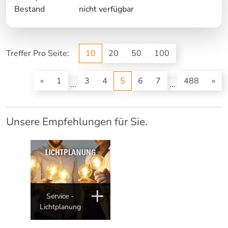
Bestand
nicht verfügbar
Treffer Pro Seite:
10
20
50
100
(current)
«
1
3
4
5
6
7
488
»
...
...
Unsere Empfehlungen für Sie.
Service -
Lichtplanung