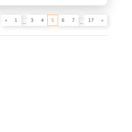
(current)
«
1
3
4
5
6
7
17
»
...
...